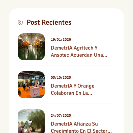
Post Recientes
19/01/2026
DemetrIA Agritech Y
Ansotec Acuerdan Una
Alianza Como Partners
Tecnológicos
03/10/2025
DemetrIA Y Orange
Colaboran En La
Digitalización Del Campo
Español Y Presentan Su
Propuesta En Fruit
24/07/2025
Attraction 2025
DemetrIA Afianza Su
Crecimiento En El Sector